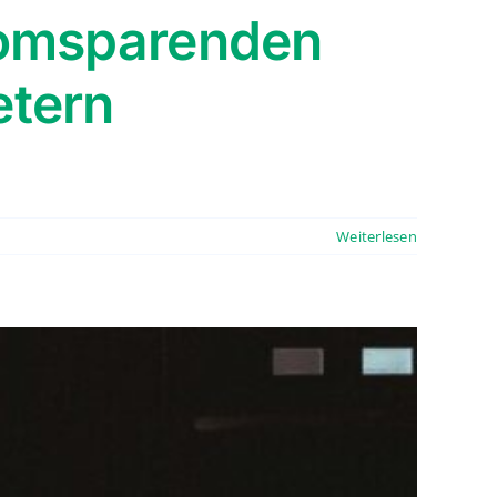
tromsparenden
etern
Weiterlesen