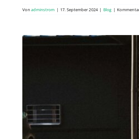
Von
adminstrom
|
17. September 2024
|
Blog
|
Kommentare